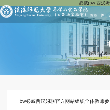
必威(bw·西汉
首页
关于
首页
>
人才
bw必威西汉姆联官方网站组织全体教师