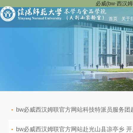
必威(bw·西汉
首页
关于
bw必威西汉姆联官方网站科技特派员服务团
bw必威西汉姆联官方网站赴光山县凉亭乡 