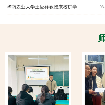
华南农业大学王应祥教授来校讲学
03