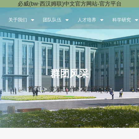
必威(bw·西汉姆联)中文官方网站-官方平台
关于我们
团队队伍
人才培养
科学研究
群团风采
首页
>
党群工作
>
群团风采