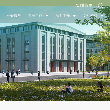
集团首页
社会服务
党群工作
员工工作
文件资料