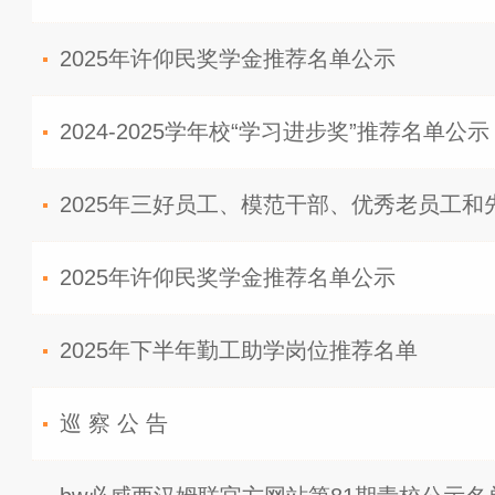
2025年许仰民奖学金推荐名单公示
2024-2025学年校“学习进步奖”推荐名单公示
2025年三好员工、模范干部、优秀老员工
2025年许仰民奖学金推荐名单公示
2025年下半年勤工助学岗位推荐名单
巡 察 公 告