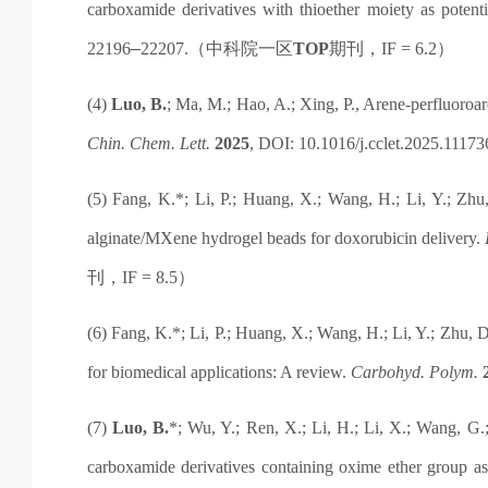
carboxamide derivatives with thioether moiety as potent
22196
–
22207.
（中科院一区
TOP
期刊，
IF = 6.2
）
(4)
Luo, B.
; Ma, M.; Hao, A.; Xing, P., Arene-perfluoroaren
Chin. Chem. Lett.
2025
, DOI: 10.1016/j.cclet.2025.11173
(5) Fang, K.*; Li, P.; Huang, X.; Wang, H.; Li, Y.; Zhu
alginate/MXene hydrogel beads for doxorubicin delivery.
刊，
IF = 8.5
）
(6) Fang, K.*; Li, P.; Huang, X.; Wang, H.; Li, Y.; Zhu, 
for biomedical applications: A review.
Carbohyd. Polym.
(7)
Luo, B.
*; Wu, Y.; Ren, X.; Li, H.; Li, X.; Wang, G
carboxamide derivatives containing oxime ether group a