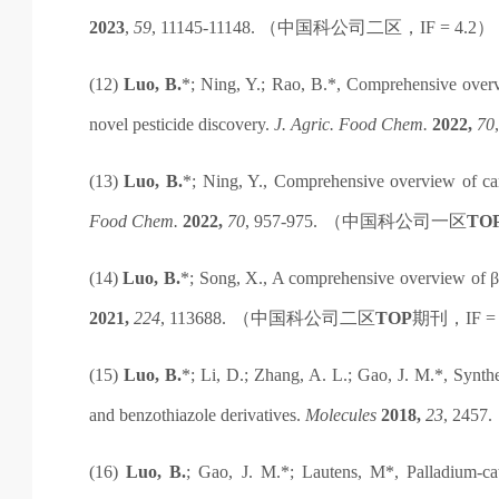
2023
,
59
, 11145-11148.
（
中国科公司
二区，
IF = 4.2
）
(12)
Luo, B.
*; Ning, Y.; Rao, B.*, Comprehensive ove
novel pesticide discovery.
J. Agric. Food Chem.
2022,
70
(13)
Luo, B.
*; Ning, Y., Comprehensive overview of car
Food Chem.
2022,
70
, 957-975.
（
中国科公司
一区
TO
(14)
Luo, B.
*; Song, X., A comprehensive overview of β-c
2021,
224
, 113688.
（
中国科公司
二区
TOP
期刊，
IF =
(15)
Luo, B.
*; Li, D.; Zhang, A. L.; Gao, J. M.*, Synthe
and benzothiazole derivatives.
Molecules
2018,
23
, 2457.
(16)
Luo, B.
; Gao, J. M.*; Lautens, M*, Palladium-ca