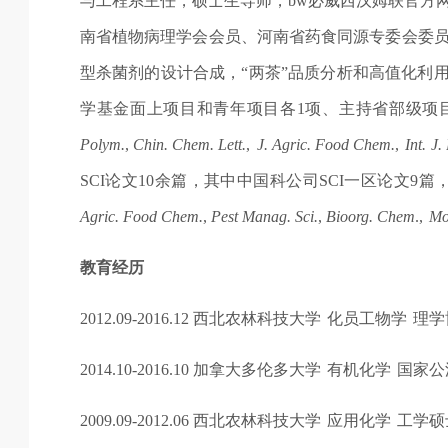
与工程系主任，硕士生导师，bw必威西汉姆联官方
南省植物病理学会会员、河南省药食同源专委会委
型杀菌剂的设计合成，“两茶”品质分析和高值化利
学基金面上项目和青年项目各
1
项、主持省部级项
Polym.
,
Chin. Chem. Lett.
,
J. Agric. Food Chem.
,
Int. J
SCI
论文
10
余篇，其中中国科公司
SCI
一区论文
9
篇
Agric. Food Chem.
,
Pest Manag. Sci.
,
Bioorg. Chem
.,
Mo
教育经历
2012.09-2016.12
西北农林科技大学
化员工物学
理学
2014.10-2016.10
加拿大多伦多大学
有机化学
国家公
2009.09-2012.06
西北农林科技大学
应用化学
工学硕