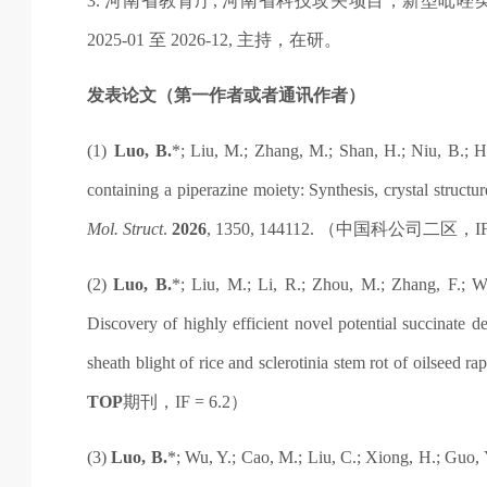
3.
河南省教育厅
,
河南省科技攻关项目，新型吡唑
2025-01
至
2026-12,
主持，在研。
发表论文（第一作者或者通讯作者）
(1)
Luo, B.
*
; Liu, M.; Zhang, M.; Shan, H.; Niu, B.; Hu
containing a piperazine moiety: Synthesis, crystal struct
Mol. Struct
.
2026
, 1350, 144112.
（中国科公司二区，
I
(2)
Luo, B.
*
; Liu, M.; Li, R.; Zhou, M.; Zhang, F.; 
Discovery of highly efficient novel potential succinate 
sheath blight of rice and sclerotinia stem rot of oilseed ra
TOP
期刊，
IF = 6.2
）
(3)
Luo, B.
*; Wu, Y.; Cao, M.; Liu, C.; Xiong, H.; Guo, 