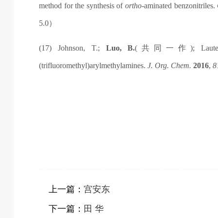
method for the synthesis of
ortho
-aminated benzonitriles.
5.0
）
(17) Johnson, T.;
Luo, B.
(
共同一作
); Laut
(trifluoromethyl)arylmethylamines.
J. Org. Chem.
2016
,
8
上一篇：
宫安东
下一篇：
田 华