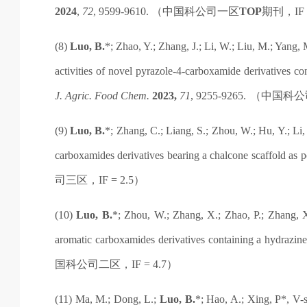
2024
,
72
, 9599-9610.
（
中国科公司
一区
TOP
期刊，
IF
(8)
Luo, B.
*; Zhao, Y.; Zhang, J.; Li, W.; Liu, M.; Yang, 
activities of novel pyrazole-4-carboxamide derivatives co
J. Agric. Food Chem.
2023,
71
, 9255-9265.
（
中国科公
(9)
Luo, B.
*; Zhang, C.; Liang, S.; Zhou, W.; Hu, Y.; Li, 
carboxamides derivatives bearing a chalcone scaffold as 
司
三区，
IF = 2.5
）
(10)
Luo, B.
*; Zhou, W.; Zhang, X.; Zhao, P.; Zhang, 
aromatic carboxamides derivatives containing a hydrazin
国科公司
二区，
IF = 4.7
）
(11) Ma, M.; Dong, L.;
Luo, B.
*; Hao, A.; Xing, P*, V-