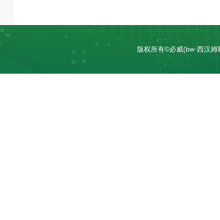
版权所有©必威(bw·西汉