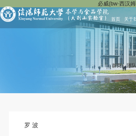
必威(bw·西汉
首页
关于
首页
>
团
罗 波