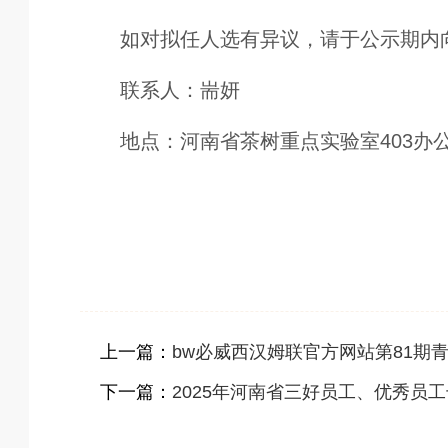
如对拟任人选有异议，请于公示期内
联系人：耑妍
地点：河南省茶树重点实验室403办
上一篇：
bw必威西汉姆联官方网站第81期
下一篇：
2025年河南省三好员工、优秀员