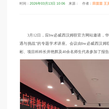
时间：
2026年03月13日 10:06
来源：
作者：
田苗苗 王
3月12日，
应bw必威西汉姆联官方网站邀请，
遇与挑战
”的专题学术讲座。会议由bw必威西汉
彬、项目科科长井艳辉及40余名师生代表参加了报