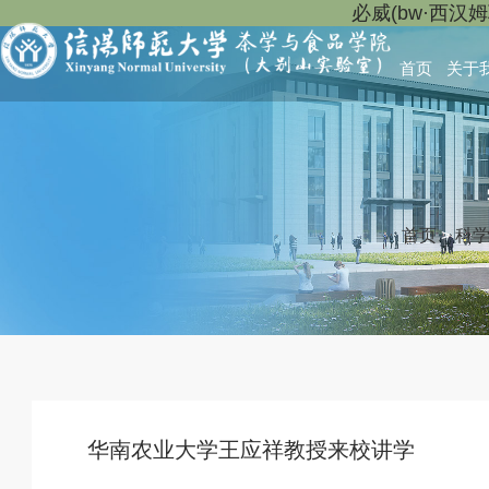
必威(bw·西汉
首页
关于
首页
>
科
华南农业大学王应祥教授来校讲学